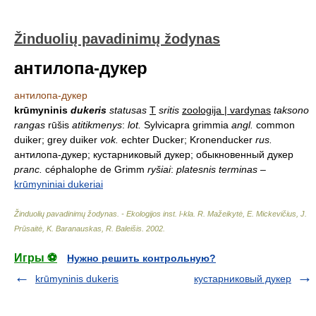
Žinduolių pavadinimų žodynas
антилопа-дукер
антилопа-дукер
krūmyninis
dukeris
statusas
T
sritis
zoologija | vardynas
taksono
rangas
rūšis
atitikmenys
:
lot.
Sylvicapra grimmia
angl.
common
duiker; grey duiker
vok.
echter Ducker; Kronenducker
rus.
антилопа-дукер; кустарниковый дукер; обыкновенный дукер
pranc.
céphalophe de Grimm
ryšiai
:
platesnis terminas
–
krūmyniniai dukeriai
Žinduolių pavadinimų žodynas. - Ekologijos inst. l-kla
.
R. Mažeikytė, E. Mickevičius, J.
Prūsaitė, K. Baranauskas, R. Baleišis
.
2002
.
Игры ⚽
Нужно решить контрольную?
krūmyninis dukeris
кустарниковый дукер