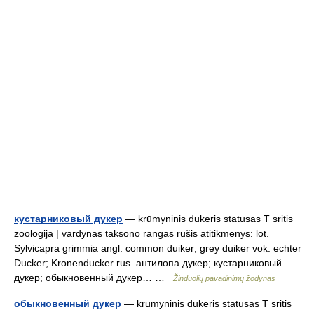
кустарниковый дукер
— krūmyninis dukeris statusas T sritis
zoologija | vardynas taksono rangas rūšis atitikmenys: lot.
Sylvicapra grimmia angl. common duiker; grey duiker vok. echter
Ducker; Kronenducker rus. антилопа дукер; кустарниковый
дукер; обыкновенный дукер… …
Žinduolių pavadinimų žodynas
обыкновенный дукер
— krūmyninis dukeris statusas T sritis