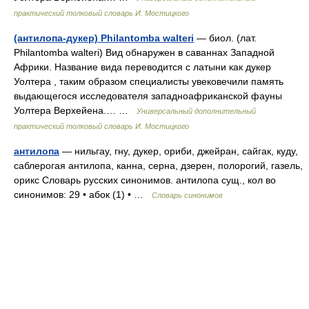
практический толковый словарь И. Мостицкого
(антилопа-дукер) Philantomba walteri
— биол. (лат.
Philantomba walteri) Вид обнаружен в саваннах Западной
Африки. Название вида переводится с латыни как дукер
Уолтера , таким образом специалисты увековечили память
выдающегося исследователя западноафриканской фауны
Уолтера Верхейена.… …
Универсальный дополнительный
практический толковый словарь И. Мостицкого
антилопа
— нильгау, гну, дукер, ориби, джейран, сайгак, куду,
саблерогая антилопа, канна, серна, дзерен, полорогий, газель,
орикс Словарь русских синонимов. антилопа сущ., кол во
синонимов: 29 • абок (1) • …
Словарь синонимов