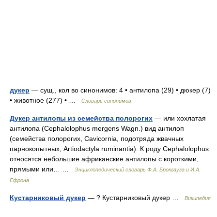
дукер
— сущ., кол во синонимов: 4 • антилопа (29) • дюкер (7)
• животное (277) • …
Словарь синонимов
Дукер антилопы из семейства полорогих
— или хохлатая
антилопа (Cephalolophus mergens Wagn.) вид антилоп
(семейства полорогих, Cavicornia, подотряда жвачных
парнокопытных, Artiodactyla ruminantia). К роду Cephalolophus
относятся небольшие африканские антилопы с короткими,
прямыми или… …
Энциклопедический словарь Ф.А. Брокгауза и И.А.
Ефрона
Кустарниковый дукер
— ? Кустарниковый дукер …
Википедия