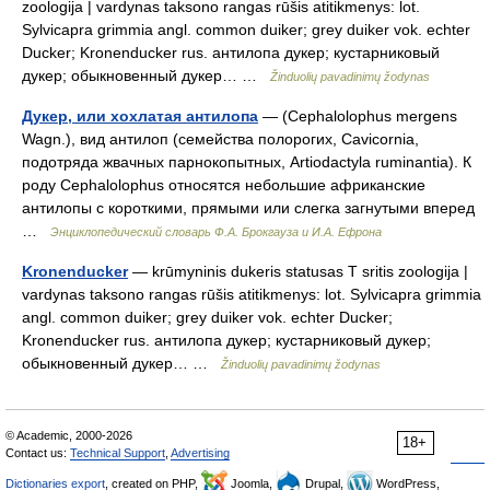
zoologija | vardynas taksono rangas rūšis atitikmenys: lot.
Sylvicapra grimmia angl. common duiker; grey duiker vok. echter
Ducker; Kronenducker rus. антилопа дукер; кустарниковый
дукер; обыкновенный дукер… …
Žinduolių pavadinimų žodynas
Дукер, или хохлатая антилопа
— (Cephalolophus mergens
Wagn.), вид антилоп (семейства полорогих, Cavicornia,
подотряда жвачных парнокопытных, Artiodactyla ruminantia). К
роду Cephalolophus относятся небольшие африканские
антилопы с короткими, прямыми или слегка загнутыми вперед
…
Энциклопедический словарь Ф.А. Брокгауза и И.А. Ефрона
Kronenducker
— krūmyninis dukeris statusas T sritis zoologija |
vardynas taksono rangas rūšis atitikmenys: lot. Sylvicapra grimmia
angl. common duiker; grey duiker vok. echter Ducker;
Kronenducker rus. антилопа дукер; кустарниковый дукер;
обыкновенный дукер… …
Žinduolių pavadinimų žodynas
© Academic, 2000-2026
18+
Contact us:
Technical Support
,
Advertising
Dictionaries export
, created on PHP,
Joomla,
Drupal,
WordPress,